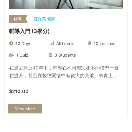
莊秀美 老師
輔導
輔導入門 (3學分)
10 Days
All Levels
10
Lessons
1
Quiz
3
Students
在過去將近40年中，輔導在不同層次和不同模型一直
在提升，甚至在教牧關懷中有很大的突破。事實上，輔
導對這麼多的人就意味著這麼多的意義，因此我們對輔
導定義有一個清晰的認識是非常重要的，特別是所謂的
$210.00
「基督教輔導」。當我們在進行輔導的過程， 到底有
沒有一個獨特的基督教輔導模式；而且在實踐中我們該
View More
使用那些原則為根基？ 「輔導入門」課程以聖經的真
理、心理學的理論及靈命的關顧建立輔導的基礎。本課
程討論的內容包括聖經的教義、心理學的研究、牧靈的