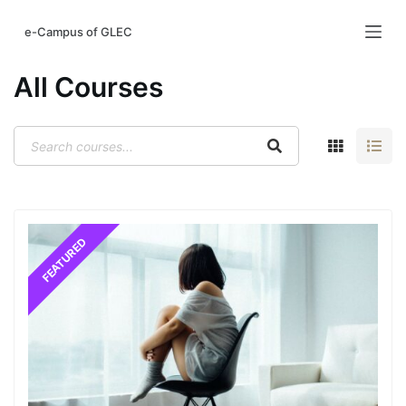
S
e-Campus of GLEC
k
i
All Courses
p
t
o
c
o
n
t
e
n
t