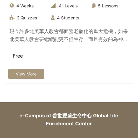
4 Weeks
All Levels
5
Lessons
2
Quizzes
4
Students
現今許多北美華人教會都面臨老齡化的重大危機，如果
北美華人教會要繼續能更不但生存，而且有效的為神國
使命服事，這是一個我們必須靠主積極突破的危機。在
此專題講座中我們將探討一些重要的策略和例子，來思
Free
考有智慧和果效的出路，突破北美華人教會老齡化的危
機。
View More
e-Campus of 普世豐盛生命中心 Global Life
Enrichment Center