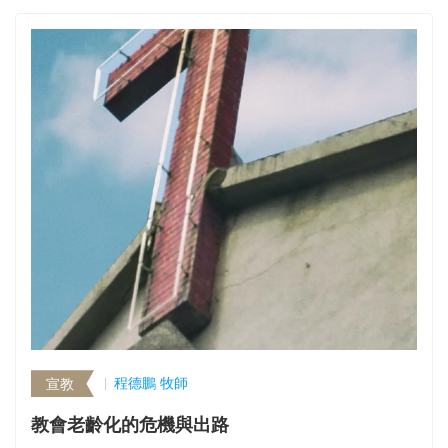
關顧，並提供實際輔導理念和溝通技巧以及個案輔導探
討等等；且以耶穌全人的輔導醫治為輔導事工的模範。
通過本課程結束, 學生應表現在以下三方面的增長: 認知
上 : 了解輔導在不同的情況下發展，並且知道如何走向
基督教的輔導方式 - - 即整合神學，心理學和靈命的挑
戰，能製定一個批判性的思考; 且對耶穌輔導方式有更
深的認識。情感上 : 能讚賞神學，心理學和靈性學豐富
和適當集成的基督教輔導方式 ;…
程德鵬 牧師
宣教
教會老齡化的危機與出路